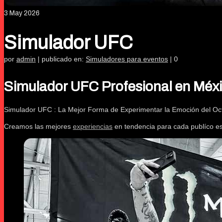
3
May 2026
Simulador UFC
por
admin
|
publicado en:
Simuladores para eventos
|
0
Simulador UFC Profesional en Méx
Simulador UFC : La Mejor Forma de Experimentar la Emoción del O
Creamos las mejores
experiencias
en tendencia para cada publíco e