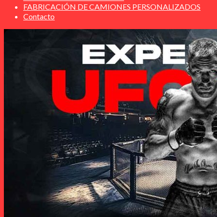
FABRICACIÓN DE CAMIONES PERSONALIZADOS
Contacto