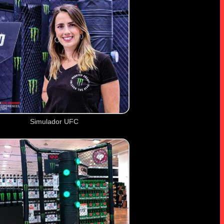
Simulador UFC