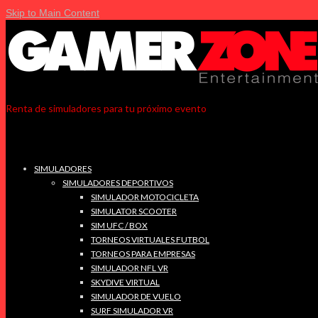
Skip to Main Content
Renta de simuladores para tu próximo evento
SIMULADORES
SIMULADORES DEPORTIVOS
SIMULADOR MOTOCICLETA
SIMULATOR SCOOTER
SIM UFC / BOX
TORNEOS VIRTUALES FUTBOL
TORNEOS PARA EMPRESAS
SIMULADOR NFL VR
SKYDIVE VIRTUAL
SIMULADOR DE VUELO
SURF SIMULADOR VR